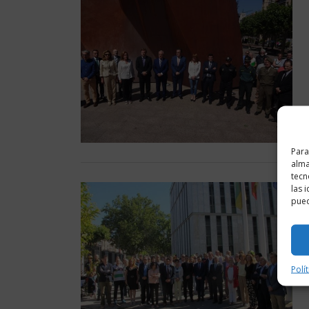
Para
alma
tecn
las 
pued
Polí