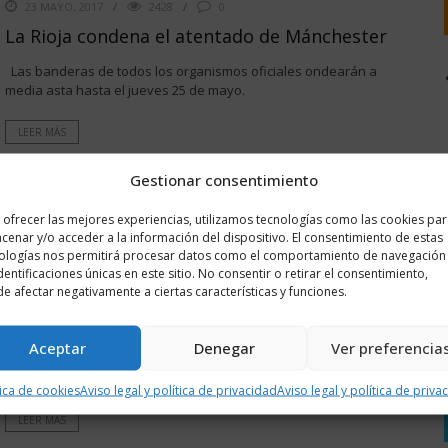
23 MAYO, 2017
2428
0
La Rioja condena el atentado de Mánchester
Las banderas de todos los organismos oficiales ondearán a
media asta hasta el jueves 25 de mayo.
LEER MÁS
Gestionar consentimiento
 ofrecer las mejores experiencias, utilizamos tecnologías como las cookies pa
cenar y/o acceder a la información del dispositivo. El consentimiento de estas
ologías nos permitirá procesar datos como el comportamiento de navegación
16 JULIO, 2016
1731
0
identificaciones únicas en este sitio. No consentir o retirar el consentimiento,
e afectar negativamente a ciertas características y funciones.
El Gobierno de La Rioja expresa su
consternación por el atentado de Niza
Aceptar
Denegar
Ver preferencia
El Ejecutivo autónomo traslada su solidaridad con el pueblo
francés y los familiares de las víctimas.
tica de cookies
Aviso legal y política de privacidad
Aviso legal y política de priva
LEER MÁS