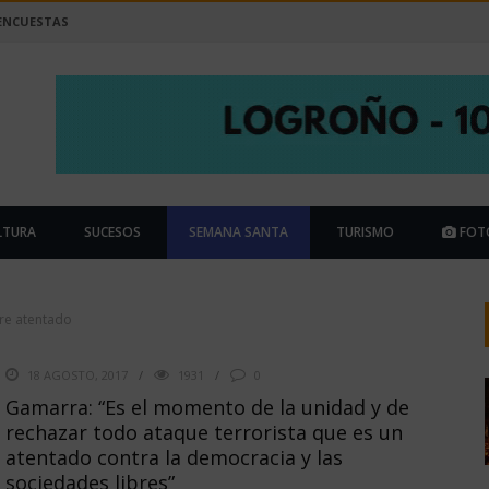
ENCUESTAS
LTURA
SUCESOS
SEMANA SANTA
TURISMO
FOT
re atentado
18 AGOSTO, 2017
1931
0
Gamarra: “Es el momento de la unidad y de
rechazar todo ataque terrorista que es un
atentado contra la democracia y las
sociedades libres”