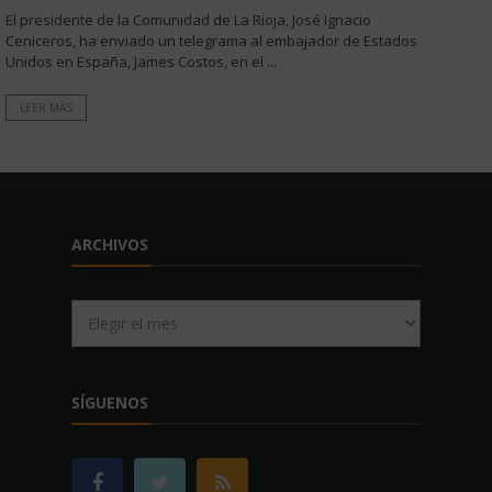
El presidente de la Comunidad de La Rioja, José Ignacio
Ceniceros, ha enviado un telegrama al embajador de Estados
Unidos en España, James Costos, en el ...
LEER MÁS
ARCHIVOS
Archivos
SÍGUENOS