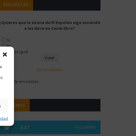
ENCUESTAS
¿Quieres que la sirena de El Espolón siga sonando
a las doce en Canal Ebro?
Sí
No
Me da igual
ra
Ver resultados
 o
Archivo de encuestas
SÍGUENOS
s
cidad
647
FOLLOWERS