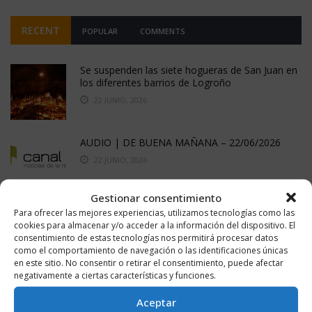
RECENT
POPULAR
COMMENTS
Se suspenden las siete hogueras de San Juan en
los diferentes barrios de Logroño
22 JUNIO, 2026
AUDIO | DE BUENA MAÑANA – 22/06/2026
22 JUNIO, 2026
Gestionar consentimiento
Para ofrecer las mejores experiencias, utilizamos tecnologías como las
AUDIO | De buena mañana – 15/06/2026
cookies para almacenar y/o acceder a la información del dispositivo. El
16 JUNIO, 2026
consentimiento de estas tecnologías nos permitirá procesar datos
como el comportamiento de navegación o las identificaciones únicas
en este sitio. No consentir o retirar el consentimiento, puede afectar
negativamente a ciertas características y funciones.
AUDIO | De buena mañana – 19/05/2026
Aceptar
20 MAYO, 2026