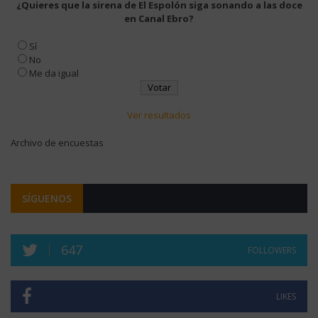
¿Quieres que la sirena de El Espolón siga sonando a las doce
en Canal Ebro?
Sí
No
Me da igual
Ver resultados
Archivo de encuestas
SÍGUENOS
647
FOLLOWERS
LIKES