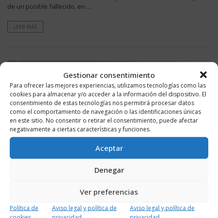
de un posible fallecido, en ...
LEER MÁS
Gestionar consentimiento
Para ofrecer las mejores experiencias, utilizamos tecnologías como las
cookies para almacenar y/o acceder a la información del dispositivo. El
consentimiento de estas tecnologías nos permitirá procesar datos
como el comportamiento de navegación o las identificaciones únicas
en este sitio. No consentir o retirar el consentimiento, puede afectar
negativamente a ciertas características y funciones.
Aceptar
Denegar
Ver preferencias
3 OCTUBRE, 2022
666
1
Política de
Aviso legal y política de
Aviso legal y política de
Tres heridos el precipitarse al vacío un
cookies
privacidad
privacidad