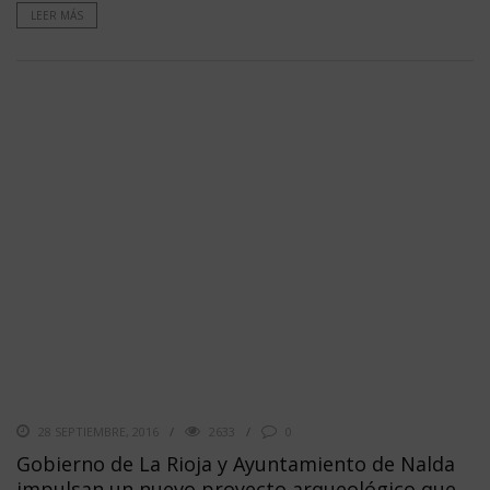
LEER MÁS
28 SEPTIEMBRE, 2016
2633
0
Gobierno de La Rioja y Ayuntamiento de Nalda
impulsan un nuevo proyecto arqueológico que