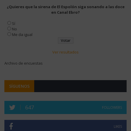
¿Quieres que la sirena de El Espolón siga sonando a las doce
en Canal Ebro?
Sí
No
Me da igual
Ver resultados
Archivo de encuestas
SÍGUENOS
647
FOLLOWERS
LIKES