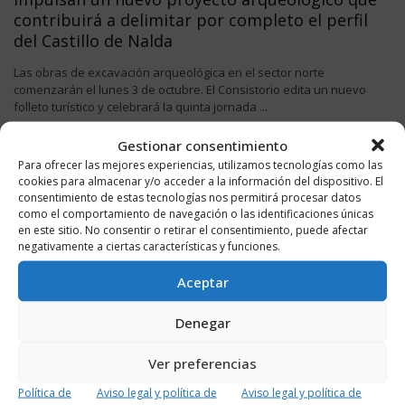
contribuirá a delimitar por completo el perfil
del Castillo de Nalda
Las obras de excavación arqueológica en el sector norte
comenzarán el lunes 3 de octubre. El Consistorio edita un nuevo
folleto turístico y celebrará la quinta jornada ...
Gestionar consentimiento
LEER MÁS
Para ofrecer las mejores experiencias, utilizamos tecnologías como las
cookies para almacenar y/o acceder a la información del dispositivo. El
consentimiento de estas tecnologías nos permitirá procesar datos
como el comportamiento de navegación o las identificaciones únicas
RECENT
POPULAR
COMMENTS
en este sitio. No consentir o retirar el consentimiento, puede afectar
negativamente a ciertas características y funciones.
Se suspenden las siete hogueras de San Juan en
Aceptar
los diferentes barrios de Logroño
22 JUNIO, 2026
Denegar
Ver preferencias
AUDIO | DE BUENA MAÑANA – 22/06/2026
22 JUNIO, 2026
Política de
Aviso legal y política de
Aviso legal y política de