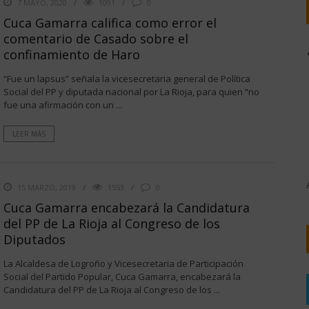
7 MAYO, 2020
1091
0
Cuca Gamarra califica como error el
comentario de Casado sobre el
confinamiento de Haro
“Fue un lapsus” señala la vicesecretaria general de Política
Social del PP y diputada nacional por La Rioja, para quien “no
fue una afirmación con un ...
LEER MÁS
15 MARZO, 2019
1553
0
Cuca Gamarra encabezará la Candidatura
del PP de La Rioja al Congreso de los
Diputados
La Alcaldesa de Logroño y Vicesecretaria de Participación
Social del Partido Popular, Cuca Gamarra, encabezará la
Candidatura del PP de La Rioja al Congreso de los ...