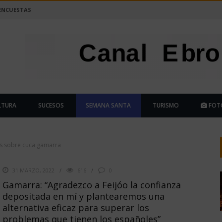
ENCUESTAS
LTURA
SUCESOS
SEMANA SANTA
TURISMO
FOT
as sobre cuca gamarra
31 MARZO, 2022
616
0
Gamarra: “Agradezco a Feijóo la confianza
depositada en mí y plantearemos una
alternativa eficaz para superar los
problemas que tienen los españoles”