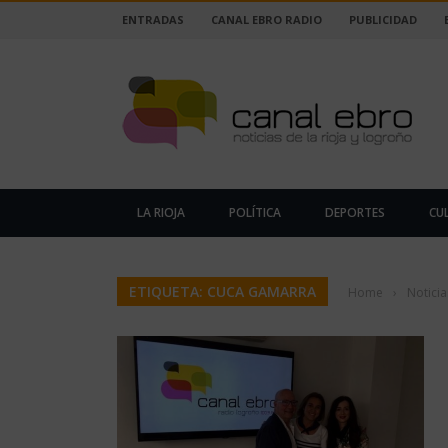
ENTRADAS
CANAL EBRO RADIO
PUBLICIDAD
LA RIOJA
POLÍTICA
DEPORTES
CU
ETIQUETA: CUCA GAMARRA
Home
›
Notici