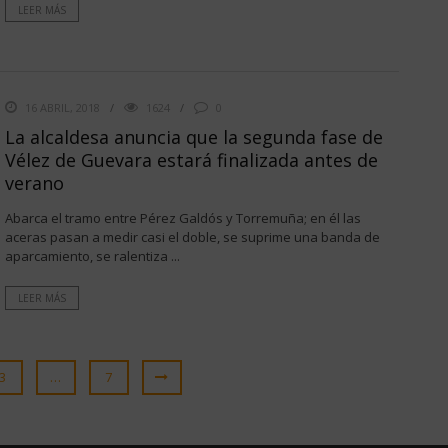
LEER MÁS
16 ABRIL, 2018
1624
0
La alcaldesa anuncia que la segunda fase de
Vélez de Guevara estará finalizada antes de
verano
Abarca el tramo entre Pérez Galdós y Torremuña; en él las
aceras pasan a medir casi el doble, se suprime una banda de
aparcamiento, se ralentiza ...
LEER MÁS
3
…
7