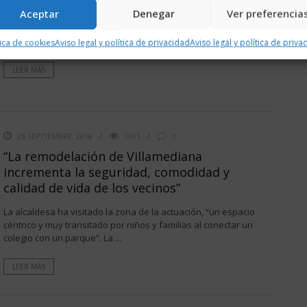
Aceptar
Denegar
Ver preferencia
La alcaldesa de Logroño, Cuca Gamarra, ha comparecido para
anunciar la prórroga del Presupuesto Municipal 2018 para el
año que viene al dar por finalizadas las ...
tica de cookies
Aviso legal y política de privacidad
Aviso legal y política de priva
LEER MÁS
26 SEPTIEMBRE, 2018
1411
0
“La remodelación de Villamediana
incrementa la seguridad, comodidad y
calidad de vida de los vecinos”
La alcaldesa ha visitado la zona de la actuación, “un espacio
céntrico y muy transitado por niños y familias al conectar un
colegio con un parque”. La ...
LEER MÁS