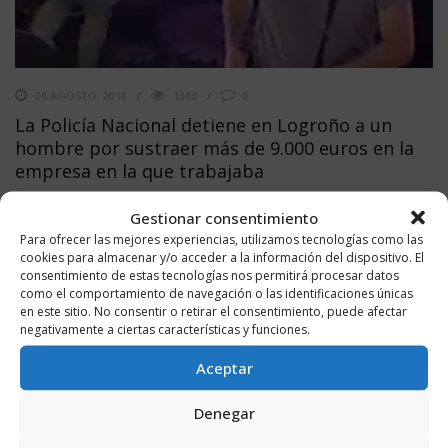
24 AGOSTO, 2018
1343
0
La Policía Nacional detiene en Logroño a un
hombre por sustraer más de 9.000 euros en la
empresa en la que trabajaba
Se trata de un hombre de 27 años de edad, nacionalidad boliviana y
Gestionar consentimiento
residente en la capital riojana.
Para ofrecer las mejores experiencias, utilizamos tecnologías como las
cookies para almacenar y/o acceder a la información del dispositivo. El
LEER MÁS
consentimiento de estas tecnologías nos permitirá procesar datos
como el comportamiento de navegación o las identificaciones únicas
en este sitio. No consentir o retirar el consentimiento, puede afectar
negativamente a ciertas características y funciones.
Aceptar
Denegar