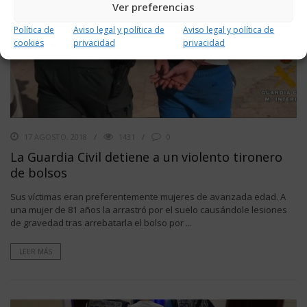
Ver preferencias
Política de
Aviso legal y política de
Aviso legal y política de
cookies
privacidad
privacidad
17 AGOSTO, 2018
1431
0
La Guardia Civil detiene a un violento tironero
de bolsos
Sus víctimas eran preferentemente mujeres de avanzada edad. A
una mujer de 81 años la arrastró por el suelo causándole lesiones
de gravedad tras arrebatarla el bolso por ...
LEER MÁS