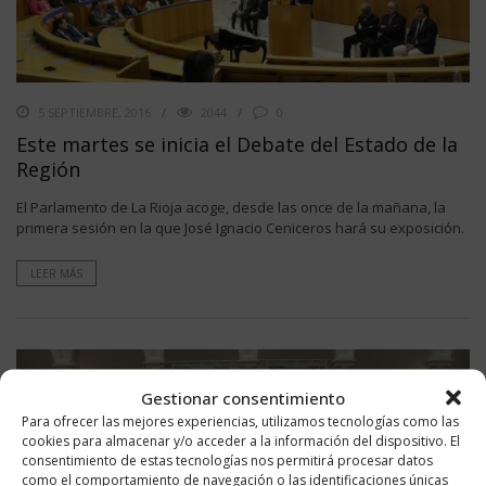
5 SEPTIEMBRE, 2016
2044
0
Este martes se inicia el Debate del Estado de la
Región
El Parlamento de La Rioja acoge, desde las once de la mañana, la
primera sesión en la que José Ignacio Ceniceros hará su exposición.
LEER MÁS
Gestionar consentimiento
Para ofrecer las mejores experiencias, utilizamos tecnologías como las
cookies para almacenar y/o acceder a la información del dispositivo. El
consentimiento de estas tecnologías nos permitirá procesar datos
como el comportamiento de navegación o las identificaciones únicas