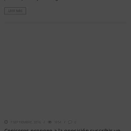
LEER MÁS
7 SEPTIEMBRE, 2016
1854
0
Ceniceros propone a la oposición suscribir un