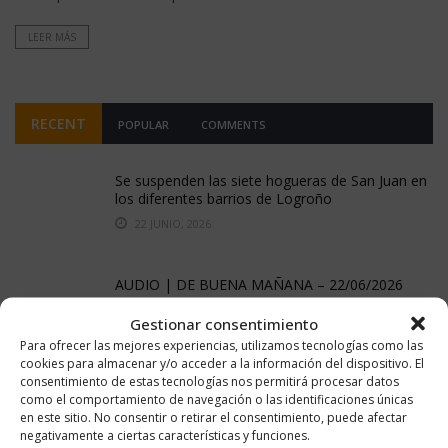
LEER MÁS
RECENT
POPULAR
COMMENTS
Se suspenden las siete hogueras de San Juan en
los diferentes barrios de Logroño
22 JUNIO, 2026
AUDIO | DE BUENA MAÑANA – 22/06/2026
22 JUNIO, 2026
Gestionar consentimiento
Para ofrecer las mejores experiencias, utilizamos tecnologías como las
cookies para almacenar y/o acceder a la información del dispositivo. El
consentimiento de estas tecnologías nos permitirá procesar datos
AUDIO | De buena mañana – 15/06/2026
como el comportamiento de navegación o las identificaciones únicas
16 JUNIO, 2026
en este sitio. No consentir o retirar el consentimiento, puede afectar
negativamente a ciertas características y funciones.