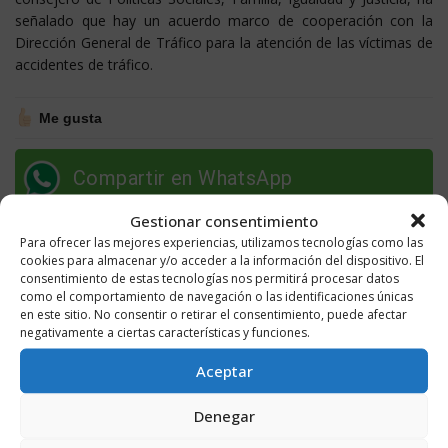
señalado que hay un acuerdo marco de cooperación con la
Dirección General de Tráfico para la atención de las víctimas de
accidentes de tráfico.
Me gusta
Compartir en WhatsApp
Gestionar consentimiento
Para ofrecer las mejores experiencias, utilizamos tecnologías como las
cookies para almacenar y/o acceder a la información del dispositivo. El
ETIQUETAS
CONRADO ESCOBAR
SOS RIOJA 112
consentimiento de estas tecnologías nos permitirá procesar datos
como el comportamiento de navegación o las identificaciones únicas
en este sitio. No consentir o retirar el consentimiento, puede afectar
negativamente a ciertas características y funciones.
Aceptar
Denegar
Noticia siguiente