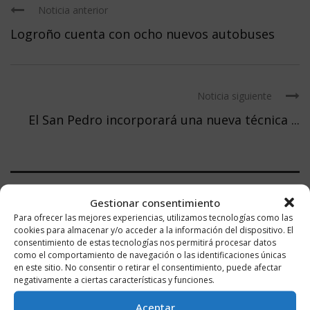
Noticia anterior
Logroño cuenta con ocho nuevos autobuses
Noticia siguiente
El San Pedro incorporará una nueva técnica ...
Gestionar consentimiento
DEJA UN COMENTARIO
Para ofrecer las mejores experiencias, utilizamos tecnologías como las
cookies para almacenar y/o acceder a la información del dispositivo. El
consentimiento de estas tecnologías nos permitirá procesar datos
como el comportamiento de navegación o las identificaciones únicas
en este sitio. No consentir o retirar el consentimiento, puede afectar
negativamente a ciertas características y funciones.
Aceptar