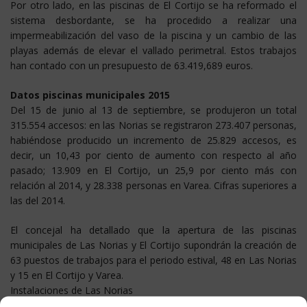
Por otro lado, en las piscinas de El Cortijo se ha reformado el
sistema desbordante, se ha procedido a realizar una
impermeabilización del vaso de la piscina y un cambio de las
playas además de elevar el vallado perimetral. Estos trabajos
han contado con un presupuesto de 63.419,689 euros.
Datos piscinas municipales 2015
Del 15 de junio al 13 de septiembre, se produjeron un total
315.554 accesos: en las Norias se registraron 273.407 personas,
habiéndose producido un incremento de 25.829 accesos, es
decir, un 10,43 por ciento de aumento con respecto al año
pasado; 13.909 en El Cortijo, un 25,9 por ciento más con
relación al 2014, y 28.338 personas en Varea. Cifras superiores a
las del 2014.
El concejal ha detallado que la apertura de las piscinas
municipales de Las Norias y El Cortijo supondrán la creación de
63 puestos de trabajos para el periodo estival, 48 en Las Norias
y 15 en El Cortijo y Varea.
Instalaciones de Las Norias