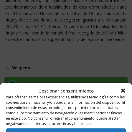
Alimentos en 2013, consiguiendo 164.857 kilos en un total de 42
establecimientos de 6 localidades de esta Comunidad y Viana.
En 2014, fueron 64 los establecimientos de 18 localidades de La
Rioja y el de Viana donde se recogieron, gracias a la solidaridad,
207.735 kilos. En 2015, fueron 73 centros de 19 localidades de la
Rioja y Viana, siendo la cantidad final recogida de 213.691 kilos.
En los tres años se ha superado la cifra de la anterior recogida.
Me gusta
Compartir en WhatsApp
Gestionar consentimiento
Para ofrecer las mejores experiencias, utilizamos tecnologías como las
cookies para almacenar y/o acceder a la información del dispositivo. El
consentimiento de estas tecnologías nos permitirá procesar datos
como el comportamiento de navegación o las identificaciones únicas
ETIQUETAS
BANCO DE ALIMENTOS
GRAN RECOGIDA
en este sitio. No consentir o retirar el consentimiento, puede afectar
negativamente a ciertas características y funciones.