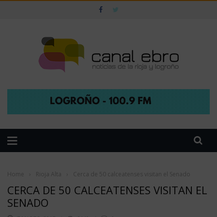
Home
›
Rioja Alta
›
Cerca de 50 calceatenses visitan el Senado
CERCA DE 50 CALCEATENSES VISITAN EL
SENADO