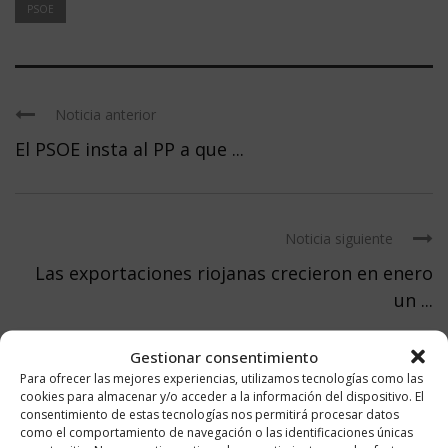
PSOE
Noticia anterior
El PSOE insta al PP a que ...
Noticia siguiente
Las exportaciones riojanas crecieron en enero
un ...
Gestionar consentimiento
Para ofrecer las mejores experiencias, utilizamos tecnologías como las
cookies para almacenar y/o acceder a la información del dispositivo. El
consentimiento de estas tecnologías nos permitirá procesar datos
DEJA UN COMENTARIO
como el comportamiento de navegación o las identificaciones únicas