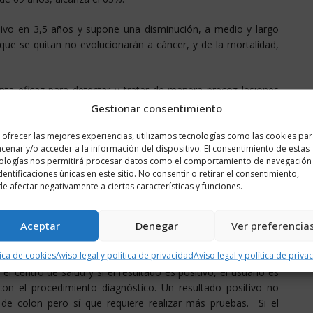
asivo en 3,5 años y supone una disminución, a medio y largo
que se quitan no evolucionarán a cáncer, y de la mortalidad,
a eficaz para detectar y tratar de manera precoz lesiones
de este tipo de cáncer y reducir su mortalidad” ha explicado
Gestionar consentimiento
 programas de detección precoz se tienen que trabajar de
 ofrecer las mejores experiencias, utilizamos tecnologías como las cookies pa
saludables y la educación para la salud”.
cenar y/o acceder a la información del dispositivo. El consentimiento de estas
ologías nos permitirá procesar datos como el comportamiento de navegación
identificaciones únicas en este sitio. No consentir o retirar el consentimiento,
e afectar negativamente a ciertas características y funciones.
janos de entre 50 y 74 años invitándoles a participar en el
. En ella se les facilita el teléfono de ‘Salud Responde’
Aceptar
Denegar
Ver preferencia
con la consulta de enfermería de su centro.
tica de cookies
Aviso legal y política de privacidad
Aviso legal y política de priva
ón precisa así como los kits para la prueba de detección de
l centro de salud y si el resultado es positivo, el usuario es
con el procedimiento diagnóstico. Un resultado positivo no
 de colon pero sí que requiere realizar más pruebas. Si el