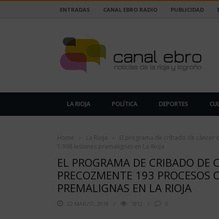
ENTRADAS
CANAL EBRO RADIO
PUBLICIDAD
LA RIOJA
POLÍTICA
DEPORTES
CU
Home
›
La Rioja
›
El programa de cribado de cáncer 
1.998 lesiones premalignas en La Rioja
EL PROGRAMA DE CRIBADO DE 
PRECOZMENTE 193 PROCESOS O
PREMALIGNAS EN LA RIOJA
22 MARZO, 2018
1812
0