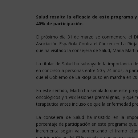
Salud resalta la eficacia de este programa y
40% de participación.
El próximo día 31 de marzo se conmemora el Día
Asociación Española Contra el Cáncer en La Rioja
que ha visitado la consejera de Salud, María Martín
La titular de Salud ha subrayado la importancia de
en concreto a personas entre 50 y 74 años, a part
que el Gobierno de La Rioja puso en marcha en 20
En este sentido, Martín ha señalado que este pro
oncológicos y 1.998 lesiones premalignas, y que “
terapéutica antes incluso de que la enfermedad pr
La consejera de Salud ha insistido en la impo
porcentaje de participación en este programa que,
incrementa según va aumentando el tramo etar
participación es del 33% mientras que en mayores 