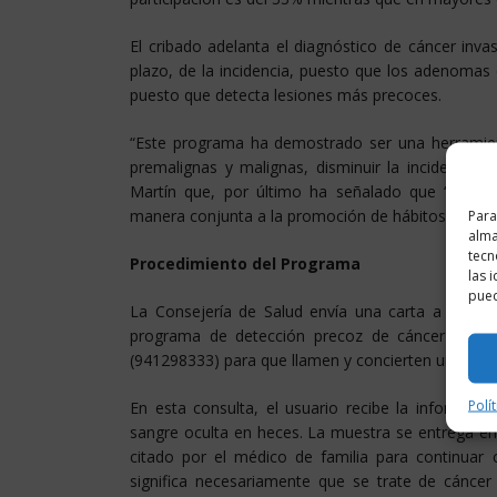
El cribado adelanta el diagnóstico de cáncer inv
plazo, de la incidencia, puesto que los adenomas 
puesto que detecta lesiones más precoces.
“Este programa ha demostrado ser una herramient
premalignas y malignas, disminuir la incidencia 
Martín que, por último ha señalado que “estos
Para
manera conjunta a la promoción de hábitos de vida 
alma
tecn
Procedimiento del Programa
las 
pued
La Consejería de Salud envía una carta a los rio
programa de detección precoz de cáncer de colon
(941298333) para que llamen y concierten una cita 
Polí
En esta consulta, el usuario recibe la informaci
sangre oculta en heces. La muestra se entrega en e
citado por el médico de familia para continuar 
significa necesariamente que se trate de cáncer