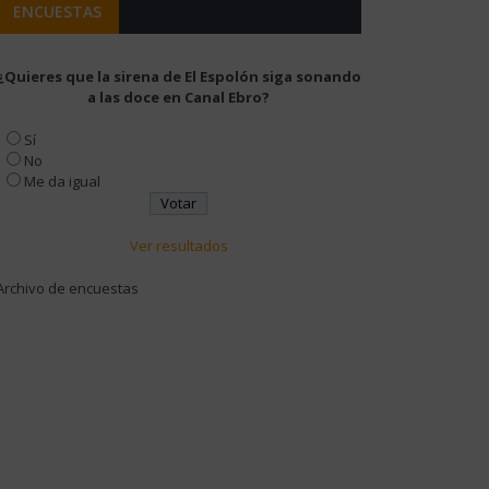
ENCUESTAS
¿Quieres que la sirena de El Espolón siga sonando
a las doce en Canal Ebro?
Sí
No
Me da igual
Ver resultados
Archivo de encuestas