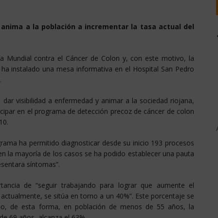
 anima a la población a incrementar la tasa actual del
 Mundial contra el Cáncer de Colon y, con este motivo, la
 ha instalado una mesa informativa en el Hospital San Pedro
.
 dar visibilidad a enfermedad y animar a la sociedad riojana,
icipar en el programa de detección precoz de cáncer de colon
10.
grama ha permitido diagnosticar desde su inicio 193 procesos
en la mayoría de los casos se ha podido establecer una pauta
esentara síntomas”.
rtancia de “seguir trabajando para lograr que aumente el
 actualmente, se sitúa en torno a un 40%”. Este porcentaje se
io, de esta forma, en población de menos de 55 años, la
de 69 años, alcanza el 63%.