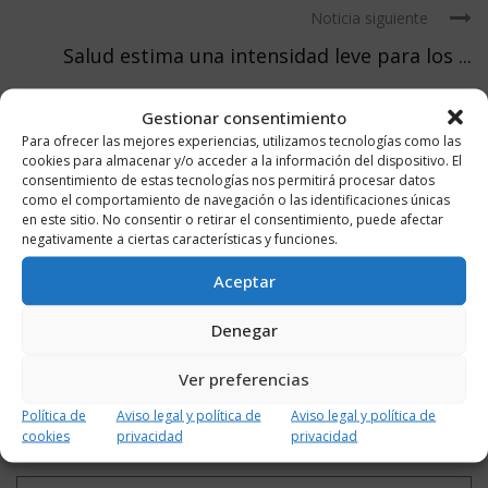
Noticia siguiente
Salud estima una intensidad leve para los ...
Gestionar consentimiento
Para ofrecer las mejores experiencias, utilizamos tecnologías como las
cookies para almacenar y/o acceder a la información del dispositivo. El
consentimiento de estas tecnologías nos permitirá procesar datos
DEJA UN COMENTARIO
como el comportamiento de navegación o las identificaciones únicas
en este sitio. No consentir o retirar el consentimiento, puede afectar
negativamente a ciertas características y funciones.
Aceptar
Denegar
Ver preferencias
Política de
Aviso legal y política de
Aviso legal y política de
cookies
privacidad
privacidad