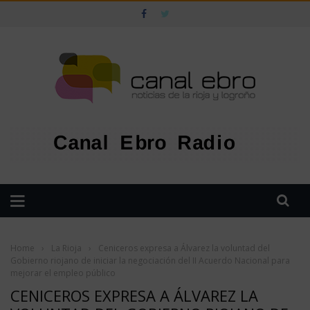
Home
›
La Rioja
›
Ceniceros expresa a Álvarez la voluntad del
Gobierno riojano de iniciar la negociación del II Acuerdo Nacional para
mejorar el empleo público
CENICEROS EXPRESA A ÁLVAREZ LA