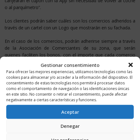
canjearán el cupón con la App sin necesidad de volver al coche
o al parquímetro”.
Los clientes podrán saber cuáles son los comercios adheridos a
través de un cartel con un Logo que mostrarán en su fachada.
En el caso de los comercios, podrán adherirse siempre a través
de la Asociación de Comerciantes de su zona, que serán
quienes faciliten los bonos, con el importe que cada comercio
quiera destinar a este fin.
Gestionar consentimiento
Para ofrecer las mejores experiencias, utilizamos tecnologías como las
cookies para almacenar y/o acceder a la información del dispositivo. El
Me gusta
consentimiento de estas tecnologías nos permitirá procesar datos
como el comportamiento de navegación o las identificaciones únicas
en este sitio. No consentir o retirar el consentimiento, puede afectar
Compartir en WhatsApp
negativamente a ciertas características y funciones.
Aceptar
Denegar
ETIQUETAS
COMERCIO APARCAR
LOGROÑO
Ver preferencias