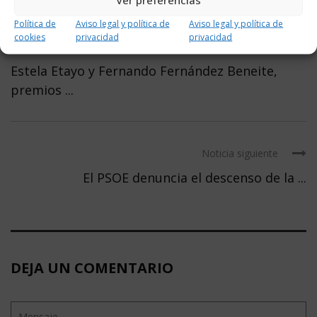
Política de
Aviso legal y política de
Aviso legal y política de
cookies
privacidad
privacidad
Noticia anterior
Estela Etayo y Fernando Fernández Beneite,
premios ...
Noticia siguiente
El PSOE denuncia el descenso de la ...
DEJA UN COMENTARIO