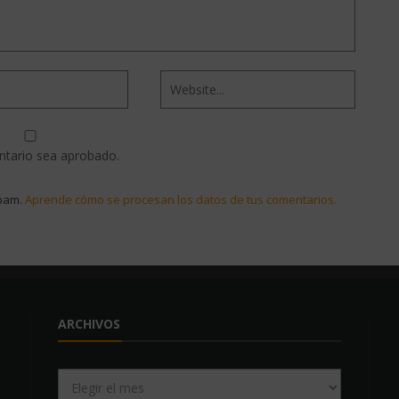
ntario sea aprobado.
spam.
Aprende cómo se procesan los datos de tus comentarios.
ARCHIVOS
Archivos