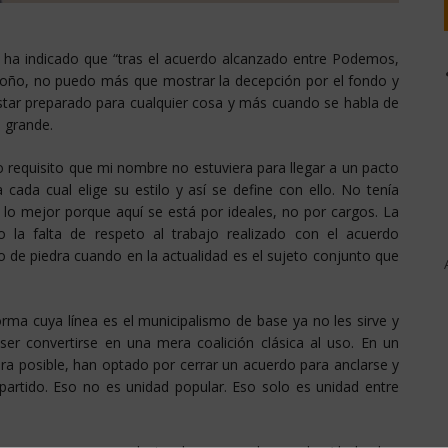
 ha indicado que “tras el acuerdo alcanzado entre Podemos,
oño, no puedo más que mostrar la decepción por el fondo y
estar preparado para cualquier cosa y más cuando se habla de
a grande.
 requisito que mi nombre no estuviera para llegar a un pacto
 cada cual elige su estilo y así se define con ello. No tenía
lo mejor porque aquí se está por ideales, no por cargos. La
o la falta de respeto al trabajo realizado con el acuerdo
 de piedra cuando en la actualidad es el sujeto conjunto que
orma cuya línea es el municipalismo de base ya no les sirve y
 ser convertirse en una mera coalición clásica al uso. En un
a posible, han optado por cerrar un acuerdo para anclarse y
a partido. Eso no es unidad popular. Eso solo es unidad entre