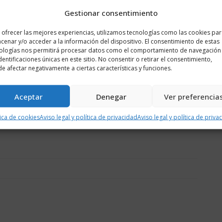
e como una marca electoral no esperaba mucho (de hecho,
Gestionar consentimiento
r ello) y así ha sido su comportamiento. De quienes llevan en
es decían creer en Cambia desde que entraron hace un año para
 ofrecer las mejores experiencias, utilizamos tecnologías como las cookies pa
e el hecho de su consideración como un simple elemento
cenar y/o acceder a la información del dispositivo. El consentimiento de estas
ologías nos permitirá procesar datos como el comportamiento de navegación
identificaciones únicas en este sitio. No consentir o retirar el consentimiento,
mucho más, pero miro hacia atrás y siento que las decisiones
e afectar negativamente a ciertas características y funciones.
o colectivo que hemos realizado durante esta legislatura y me
por cien desde el primer día, lo cual seguiré haciendo hasta
Aceptar
Denegar
Ver preferencia
na etapa vital.
tica de cookies
Aviso legal y política de privacidad
Aviso legal y política de priva
rmado parte de ella”.