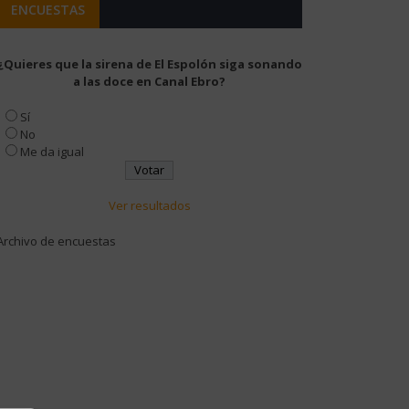
ENCUESTAS
¿Quieres que la sirena de El Espolón siga sonando
a las doce en Canal Ebro?
Sí
No
Me da igual
Ver resultados
Archivo de encuestas