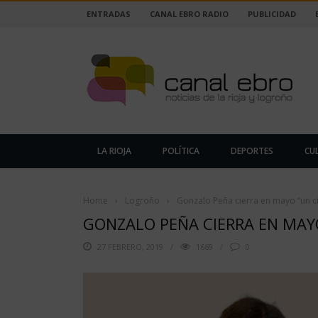
ENTRADAS
CANAL EBRO RADIO
PUBLICIDAD
LA RIOJA
POLÍTICA
DEPORTES
CU
Home
›
Logroño
›
Gonzalo Peña cierra en mayo “un cic
GONZALO PEÑA CIERRA EN MAYO
27 FEBRERO, 2019
1669
0