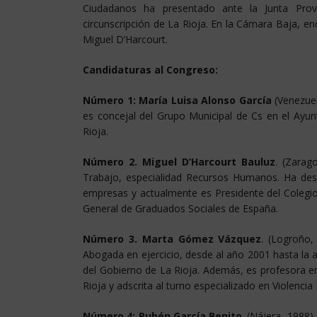
Ciudadanos ha presentado ante la Junta Prov
circunscripción de La Rioja. En la Cámara Baja, e
Miguel D’Harcourt.
Candidaturas al Congreso:
Número 1: María Luisa Alonso
García
(Venezuel
es concejal del Grupo Municipal de Cs en el Ayu
Rioja.
Número 2. Miguel D’Harcourt Bauluz
. (Zarag
Trabajo, especialidad Recursos Humanos. Ha desar
empresas y actualmente es Presidente del Colegi
General de Graduados Sociales de España.
Número 3. Marta Gómez Vázquez
. (Logroño,
Abogada en ejercicio, desde al año 2001 hasta la a
del Gobierno de La Rioja. Además, es profesora e
Rioja y adscrita al turno especializado en Violenc
Número 4: Rubén García Benito
. (Nájera, 1988)