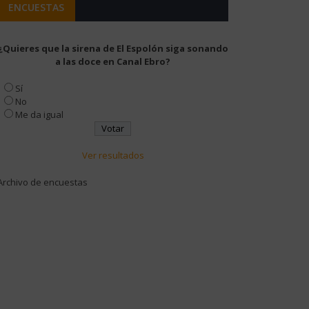
ENCUESTAS
¿Quieres que la sirena de El Espolón siga sonando
a las doce en Canal Ebro?
Sí
No
Me da igual
Ver resultados
Archivo de encuestas