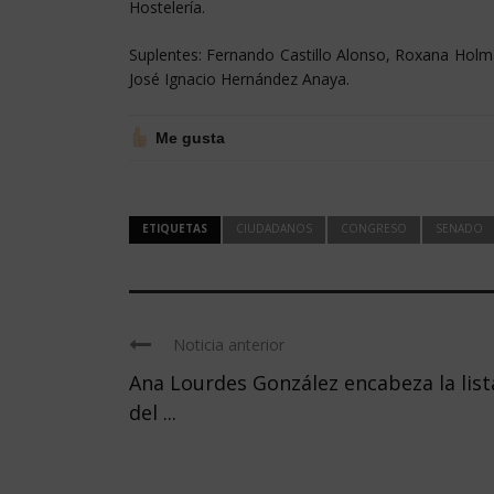
Hostelería.
Suplentes: Fernando Castillo Alonso, Roxana Holm
José Ignacio Hernández Anaya.
Me gusta
ETIQUETAS
CIUDADANOS
CONGRESO
SENADO
Noticia anterior
Ana Lourdes González encabeza la list
del ...