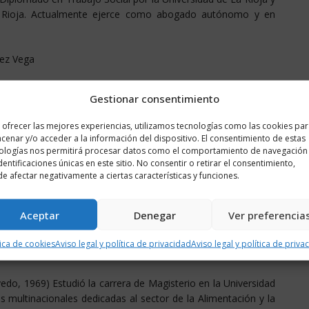
a Rioja. Actualmente ejerce como abogado autónomo y en
nez Vega
Gestionar consentimiento
a la lista a la Cámara Alta por la circunscripción de La Rioja.
 ofrecer las mejores experiencias, utilizamos tecnologías como las cookies pa
cenar y/o acceder a la información del dispositivo. El consentimiento de estas
65) Es licenciada en Ciencias del Trabajo, Universidad de La
ologías nos permitirá procesar datos como el comportamiento de navegación
versidad de Zaragoza. Funcionaria, actualmente es profesora
identificaciones únicas en este sitio. No consentir o retirar el consentimiento,
e afectar negativamente a ciertas características y funciones.
scuela Superior de Diseño de La Rioja de la que fue directora
Aceptar
Denegar
Ver preferencia
a, 1973) Es licenciada en Empresariales por la Universidad de
l Ayuntamiento de Calahorra. Ha desarrollado su carrera
tica de cookies
Aviso legal y política de privacidad
Aviso legal y política de priva
io.
vedo, 1969) Estudió la carrera de Magisterio en la Universidad
s multinacionales dedicadas al sector de la Alimentación y la