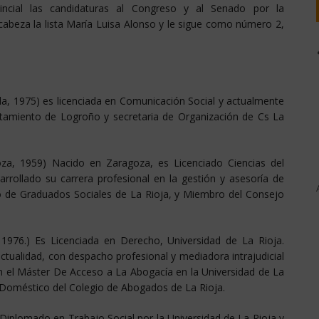
incial las candidaturas al Congreso y al Senado por la
ncabeza la lista María Luisa Alonso y le sigue como número 2,
a, 1975) es licenciada en Comunicación Social y actualmente
ntamiento de Logroño y secretaria de Organización de Cs La
oza, 1959) Nacido en Zaragoza, es Licenciado Ciencias del
rollado su carrera profesional en la gestión y asesoría de
o de Graduados Sociales de La Rioja, y Miembro del Consejo
 1976.) Es Licenciada en Derecho, Universidad de La Rioja.
ctualidad, con despacho profesional y mediadora intrajudicial
n el Máster De Acceso a La Abogacía en la Universidad de La
ia Doméstico del Colegio de Abogados de La Rioja.
 Diplomado en Trabajo Social por la Universidad de La Rioja y