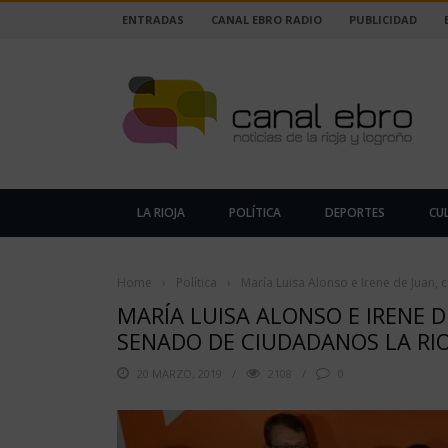
ENTRADAS
CANAL EBRO RADIO
PUBLICIDAD
LA RIOJA
POLÍTICA
DEPORTES
CU
Home
›
Política
›
María Luisa Alonso e Irene de Juan,
MARÍA LUISA ALONSO E IRENE 
SENADO DE CIUDADANOS LA RIO
20 MARZO, 2019
2108
0