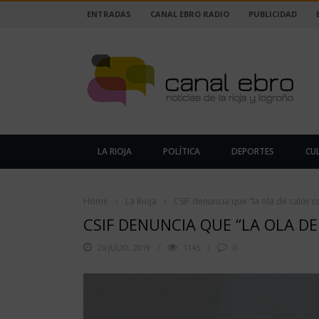
ENTRADAS
CANAL EBRO RADIO
PUBLICIDAD
LA RIOJA
POLÍTICA
DEPORTES
CU
Home
›
La Rioja
›
CSIF denuncia que “la ola de calor co
CSIF DENUNCIA QUE “LA OLA DE
26 JULIO, 2019
1145
0