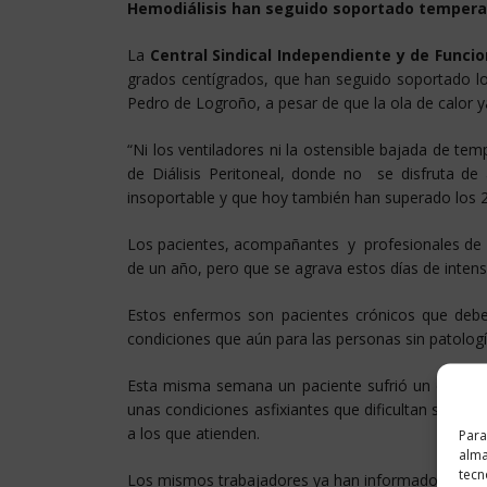
Hemodiálisis han seguido soportado tempera
La
Central Sindical Independiente y de Funcio
grados centígrados, que han seguido soportado lo
Pedro de Logroño, a pesar de que la ola de calor y
“Ni los ventiladores ni la ostensible bajada de t
de Diálisis Peritoneal, donde no se disfruta de
insoportable y que hoy también han superado los 
Los pacientes, acompañantes y profesionales de e
de un año, pero que se agrava estos días de intens
Estos enfermos son pacientes crónicos que debe
condiciones que aún para las personas sin patologías
Esta misma semana un paciente sufrió un desvanec
unas condiciones asfixiantes que dificultan su trab
a los que atienden.
Para
alma
tecn
Los mismos trabajadores ya han informado a sus s