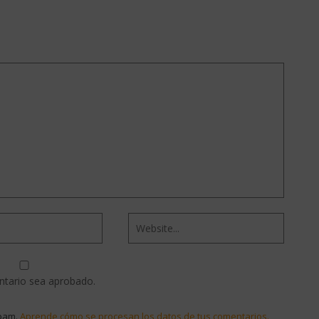
ntario sea aprobado.
spam.
Aprende cómo se procesan los datos de tus comentarios.