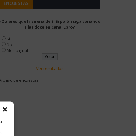
ENCUESTAS
¿Quieres que la sirena de El Espolón siga sonando
a las doce en Canal Ebro?
Sí
No
Me da igual
Ver resultados
Archivo de encuestas
ra
 o