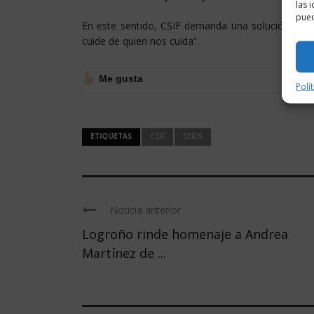
las 
pued
En este sentido, CSIF demanda una solución urgen
cuide de quien nos cuida”.
Me gusta
Polí
ETIQUETAS
CSIF
SERIS
Noticia anterior
Logroño rinde homenaje a Andrea
Martínez de ...