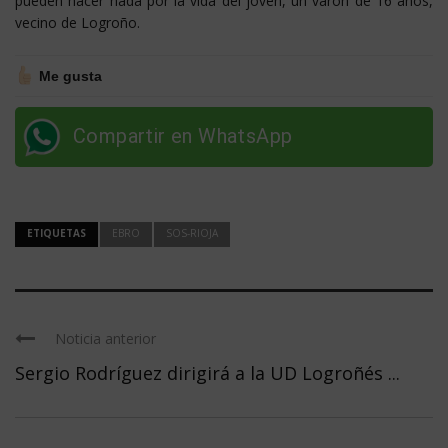
pueden hacer nada por la vida del joven, un varón de 16 años,
vecino de Logroño.
Me gusta
Compartir en WhatsApp
ETIQUETAS
EBRO
SOS-RIOJA
Noticia anterior
Sergio Rodríguez dirigirá a la UD Logroñés ...