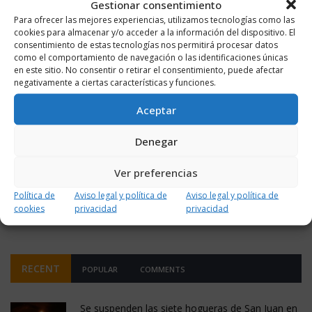
Gestionar consentimiento
Para ofrecer las mejores experiencias, utilizamos tecnologías como las
cookies para almacenar y/o acceder a la información del dispositivo. El
consentimiento de estas tecnologías nos permitirá procesar datos
como el comportamiento de navegación o las identificaciones únicas
en este sitio. No consentir o retirar el consentimiento, puede afectar
negativamente a ciertas características y funciones.
Aceptar
Denegar
Notificarme vía correo electrónico cuando el comentario sea
aprobado.
Ver preferencias
Política de
Aviso legal y política de
Aviso legal y política de
Este sitio usa Akismet para reducir el spam.
Aprende
cookies
privacidad
privacidad
cómo se procesan los datos de tus comentarios.
RECENT
POPULAR
COMMENTS
Se suspenden las siete hogueras de San Juan en