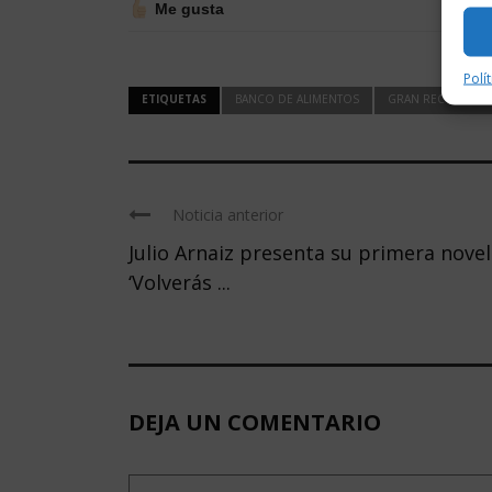
Me gusta
Polí
ETIQUETAS
BANCO DE ALIMENTOS
GRAN RECOGIDA
Noticia anterior
Julio Arnaiz presenta su primera novel
‘Volverás ...
DEJA UN COMENTARIO