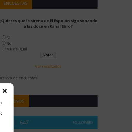
ENCUESTAS
¿Quieres que la sirena de El Espolón siga sonando
a las doce en Canal Ebro?
Sí
No
Me da igual
Ver resultados
Archivo de encuestas
SÍGUENOS
ra
 o
647
FOLLOWERS