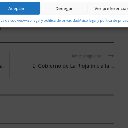
Aceptar
Denegar
Ver preferencia
tica de cookies
Aviso legal y política de privacidad
Aviso legal y política de priva
Noticia siguiente
a,
El Gobierno de La Rioja inicia la ...