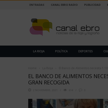
ENTRADAS
CANAL EBRO RADIO
PUBLICIDAD
LA RIOJA
POLÍTICA
DEPORTES
CU
Home
›
La Rioja
›
El Banco de Alimentos necesita 1.10
EL BANCO DE ALIMENTOS NECES
GRAN RECOGIDA
2 NOVIEMBRE, 2021
614
0