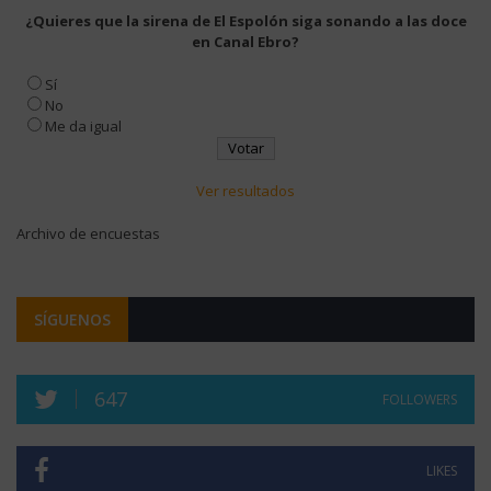
¿Quieres que la sirena de El Espolón siga sonando a las doce
en Canal Ebro?
Sí
No
Me da igual
Ver resultados
Archivo de encuestas
SÍGUENOS
647
FOLLOWERS
LIKES