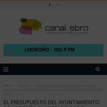
Home
›
Logroño
›
El presupuesto del Ayuntamiento de Logroño
planteado por el equipo de gobierno para 2022 asciende a 189.586.000
euros
EL PRESUPUESTO DEL AYUNTAMIENTO