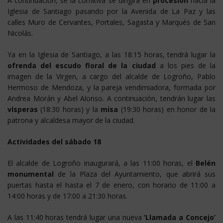
A continuación, se la comitiva se dirigirá en
procesión
hacia la
Iglesia de Santiago pasando por la Avenida de La Paz y las
calles Muro de Cervantes, Portales, Sagasta y Marqués de San
Nicolás.
Ya en la Iglesia de Santiago, a las 18:15 horas, tendrá lugar la
ofrenda del escudo floral de la ciudad
a los pies de la
imagen de la Virgen, a cargo del alcalde de Logroño, Pablo
Hermoso de Mendoza, y la pareja vendimiadora, formada por
Andrea Morán y Abel Alonso. A continuación, tendrán lugar las
vísperas
(18:30 horas) y la
misa
(19:30 horas) en honor de la
patrona y alcaldesa mayor de la ciudad.
Actividades del sábado 18
El alcalde de Logroño inaugurará, a las 11:00 horas, el
Belén
monumental
de la Plaza del Ayuntamiento, que abrirá sus
puertas hasta el hasta el 7 de enero, con horario de 11:00 a
14:00 horas y de 17:00 a 21:30 horas.
A las 11:40 horas tendrá lugar una nueva
‘Llamada a Concejo’