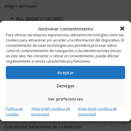
Allegro spirituoso
W.A. Mozart (1743-1805)
La música notturna delle strade di Madrid, Op. 36 No. 6 (arreglo
Gestionar consentimiento
para violín y órgano)
Para ofrecer las mejores experiencias, utilizamos tecnologías como las
cookies para almacenar y/o acceder a la información del dispositivo. El
consentimiento de estas tecnologías nos permitirá procesar datos
Le campane dell’Ave María
como el comportamiento de navegación o las identificaciones únicas
Il tamburo dei Soldati
en este sitio. No consentir o retirar el consentimiento, puede afectar
Il Rosario (largo assai, allegro, largo come prima)
negativamente a ciertas características y funciones.
Passa calle (alegro vivo)
Aceptar
Il tamburo
Ritirata (maestroso)
Denegar
Patrona desde 1948 junto con San Bernabé
Ver preferencias
La Virgen de la Esperanza es patrona por mandato del Papa Pío
XII desde el 14 de mayo de 1948. La proclamación fue leída el
Política de
Aviso legal y política de
Aviso legal y política de
11 de junio de ese mismo año por el entonces obispo de
cookies
privacidad
privacidad
Orense, el logroñés Don Francisco Blanco Nájera, en la
Concatedral Santa María de La Redonda.