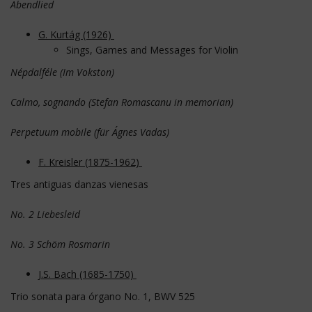
Abendlied
G. Kurtág (1926)
Sings, Games and Messages for Violin
Népdalféle (Im Vokston)
Calmo, sognando (Stefan Romascanu in memorian)
Perpetuum mobile (für Ágnes Vadas)
F. Kreisler (1875-1962)
Tres antiguas danzas vienesas
No. 2 Liebesleid
No. 3 Schöm Rosmarin
J.S. Bach (1685-1750)
Trio sonata para órgano No. 1, BWV 525