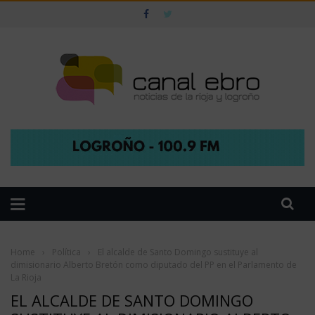
Home
›
Política
›
El alcalde de Santo Domingo sustituye al
dimisionario Alberto Bretón como diputado del PP en el Parlamento de
La Rioja
EL ALCALDE DE SANTO DOMINGO