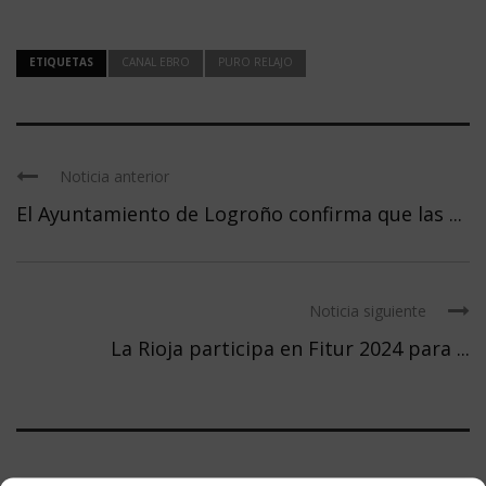
ETIQUETAS
CANAL EBRO
PURO RELAJO
Noticia anterior
El Ayuntamiento de Logroño confirma que las ...
Noticia siguiente
La Rioja participa en Fitur 2024 para ...