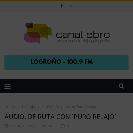
Home
›
La Rioja
›
AUDIO. De ruta con `Puro Relajo´
AUDIO. DE RUTA CON `PURO RELAJO´
21 ENERO, 2024
347
0