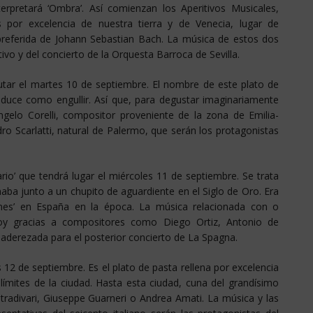
rpretará ‘Ombra’. Así comienzan los Aperitivos Musicales,
s por excelencia de nuestra tierra y de Venecia, lugar de
 preferida de Johann Sebastian Bach. La música de estos dos
ivo y del concierto de la Orquesta Barroca de Sevilla.
frutar el martes 10 de septiembre. El nombre de este plato de
raduce como engullir. Así que, para degustar imaginariamente
gelo Corelli, compositor proveniente de la zona de Emilia-
o Scarlatti, natural de Palermo, que serán los protagonistas
rio’ que tendrá lugar el miércoles 11 de septiembre. Se trata
aba junto a un chupito de aguardiente en el Siglo de Oro. Era
es’ en España en la época. La música relacionada con o
oy gracias a compositores como Diego Ortiz, Antonio de
aderezada para el posterior concierto de La Spagna.
es 12 de septiembre. Es el plato de pasta rellena por excelencia
límites de la ciudad. Hasta esta ciudad, cuna del grandísimo
tradivari, Giuseppe Guarneri o Andrea Amati. La música y las