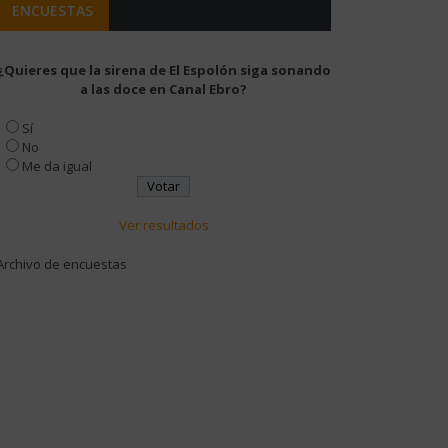
ENCUESTAS
¿Quieres que la sirena de El Espolón siga sonando
a las doce en Canal Ebro?
Sí
No
Me da igual
Ver resultados
Archivo de encuestas