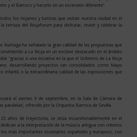
nto y el Barroco y hacerlo en un escenario diferente”.
odos los riojanos y turistas que visitan nuestra ciudad en el
 terraza del Riojaforum para disfrutar, revivir y celebrar la
to Iturriaga ha señalado la gran calidad de las propuestas que
“convirtiendo a La Rioja en un enclave destacado en el ámbito
ible “gracias a una iniciativa en la que el Gobierno de La Rioja
ano, desarrollando proyectos tan consolidados como Mayo
 Infantil, o la extraordinaria calidad de las exposiciones que
ará el viernes 9 de septiembre, en la Sala de Cámara de
as paralelas’, ofrecido por la Orquesta Barroca de Sevilla.
25 años de trayectoria, se sitúa incuestionablemente en el
dedican a la interpretación de la música antigua con criterios
a en los más importantes escenarios españoles y europeos, con