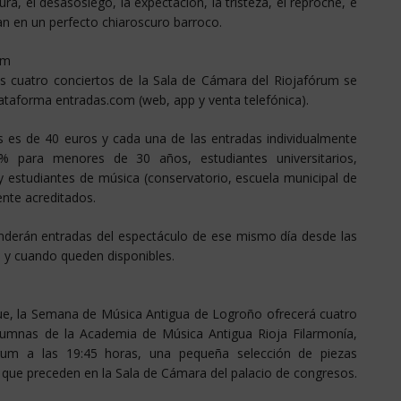
ra, el desasosiego, la expectación, la tristeza, el reproche, e
an en un perfecto chiaroscuro barroco.
um
s cuatro conciertos de la Sala de Cámara del Riojafórum se
lataforma entradas.com (web, app y venta telefónica).
os es de 40 euros y cada una de las entradas individualmente
% para menores de 30 años, estudiantes universitarios,
estudiantes de música (conservatorio, escuela municipal de
nte acreditados.
enderán entradas del espectáculo de ese mismo día desde las
e y cuando queden disponibles.
ique, la Semana de Música Antigua de Logroño ofrecerá cuatro
lumnas de la Academia de Música Antigua Rioja Filarmonía,
fórum a las 19:45 horas, una pequeña selección de piezas
l que preceden en la Sala de Cámara del palacio de congresos.