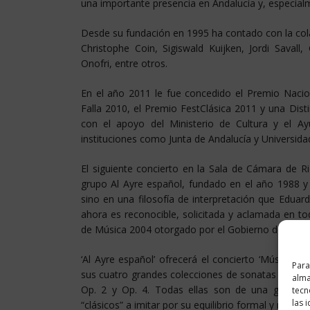
una importante presencia en Andalucía y, especial
Desde su fundación en 1995 ha contado con la col
Christophe Coin, Sigiswald Kuijken, Jordi Savall
Onofri, entre otros.
En el año 2011 le fue concedido el Premio Naci
Falla 2010, el Premio FestClásica 2011 y una Dist
con el apoyo del Ministerio de Cultura y el Ay
instituciones como Junta de Andalucía y Universidad
El siguiente concierto en la Sala de Cámara de R
grupo Al Ayre español, fundado en el año 1988 y
sino en una filosofía de interpretación que Edu
ahora es reconocible, solicitada y aclamada en 
de Música 2004 otorgado por el Gobierno de Espa
‘Al Ayre español’ ofrecerá el concierto ‘Música R
Para
sus cuatro grandes colecciones de sonatas en trio
alma
Op. 2 y Op. 4. Todas ellas son de una gran cal
tecn
las 
“clásicos” a imitar por su equilibrio formal y refinad