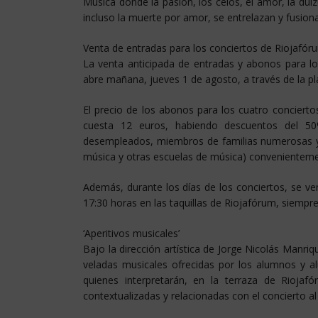
Música donde la pasión, los celos, el amor, la dulzu
incluso la muerte por amor, se entrelazan y fusion
Venta de entradas para los conciertos de Riojafór
La venta anticipada de entradas y abonos para lo
abre mañana, jueves 1 de agosto, a través de la p
El precio de los abonos para los cuatro conciert
cuesta 12 euros, habiendo descuentos del 50
desempleados, miembros de familias numerosas y 
música y otras escuelas de música) convenienteme
Además, durante los días de los conciertos, se v
17:30 horas en las taquillas de Riojafórum, siempr
‘Aperitivos musicales’
Bajo la dirección artística de Jorge Nicolás Manr
veladas musicales ofrecidas por los alumnos y a
quienes interpretarán, en la terraza de Rioja
contextualizadas y relacionadas con el concierto a