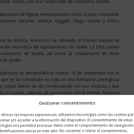
mente, Sevilla, con una Temporada de Conciertos estable.
aboración de figuras internacionales como Gustav Leonhardt,
, Giovanni Antonini, Monica Huggett, Diego Fasolis y Enrico
onal de Música. Asimismo, ha obtenido el Premio Manuel de
inción Honorífica del Ayuntamiento de Sevilla. La OBS cuenta
untamiento de Sevilla, así como la colaboración de otras
 de Sevilla.
iojafórum se desarrollará el martes 10 de septiembre con el
 que se ha convertido no solo en una formación prestigiosa
ardo López Banzo ha ido construyendo con sus músicos y que
todo el mundo, además de reconocida con el Premio Nacional
ña.
Gestionar consentimiento
omana’ donde los aficionados a Arcangelo Corelli descubrirán
 ofrecer las mejores experiencias, utilizamos tecnologías como las cookies pa
, las sonatas da chiesa Op. 1 y Op. 3 y las sonatas da camera
cenar y/o acceder a la información del dispositivo. El consentimiento de estas
idad y durante el siglo XVIII fueron consideradas modelos
ologías nos permitirá procesar datos como el comportamiento de navegación
identificaciones únicas en este sitio. No consentir o retirar el consentimiento,
a factura.