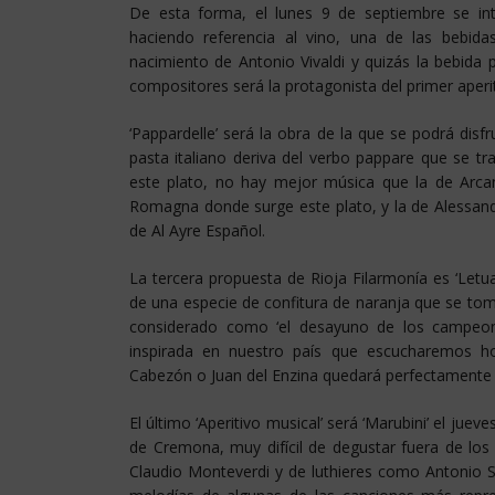
De esta forma, el lunes 9 de septiembre se inte
haciendo referencia al vino, una de las bebida
nacimiento de Antonio Vivaldi y quizás la bebida
compositores será la protagonista del primer aperit
‘Pappardelle’ será la obra de la que se podrá dis
pasta italiano deriva del verbo pappare que se t
este plato, no hay mejor música que la de Arcan
Romagna donde surge este plato, y la de Alessandr
de Al Ayre Español.
La tercera propuesta de Rioja Filarmonía es ‘Letua
de una especie de confitura de naranja que se tom
considerado como ‘el desayuno de los campeon
inspirada en nuestro país que escucharemos h
Cabezón o Juan del Enzina quedará perfectamente 
El último ‘Aperitivo musical’ será ‘Marubini’ el juev
de Cremona, muy difícil de degustar fuera de los 
Claudio Monteverdi y de luthieres como Antonio S