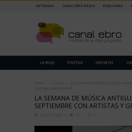
ENTRADAS
CANAL EBRO RADIO
PUBLICIDAD
LA RIOJA
POLÍTICA
DEPORTES
CU
Home
›
Cultura
›
La Semana de Música Antigua vuelve 
prestigio internacional
LA SEMANA DE MÚSICA ANTIGUA
SEPTIEMBRE CON ARTISTAS Y G
31 JULIO, 2024
322
0