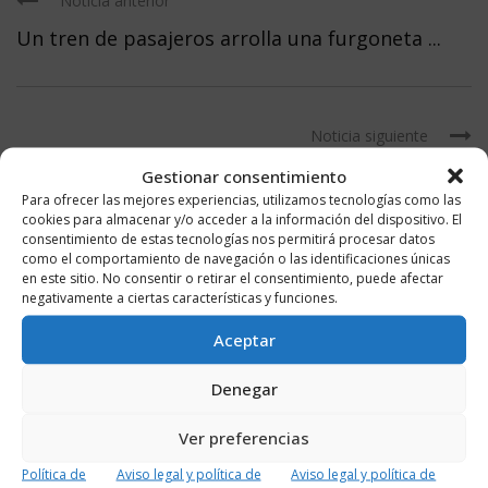
Noticia anterior
Un tren de pasajeros arrolla una furgoneta ...
Noticia siguiente
Luis de La Fuente: “No tendré días ...
Gestionar consentimiento
Para ofrecer las mejores experiencias, utilizamos tecnologías como las
cookies para almacenar y/o acceder a la información del dispositivo. El
consentimiento de estas tecnologías nos permitirá procesar datos
como el comportamiento de navegación o las identificaciones únicas
en este sitio. No consentir o retirar el consentimiento, puede afectar
negativamente a ciertas características y funciones.
DEJA UN COMENTARIO
Aceptar
Denegar
Ver preferencias
Política de
Aviso legal y política de
Aviso legal y política de