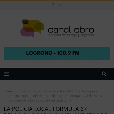
Home
›
Logroño
›
La Policía Local formula 67 denuncias por
incumplimientos de diferentes ordenanzas municipales y relativas a
infracciones de la Ley de seguridad ciudadana
LA POLICÍA LOCAL FORMULA 67