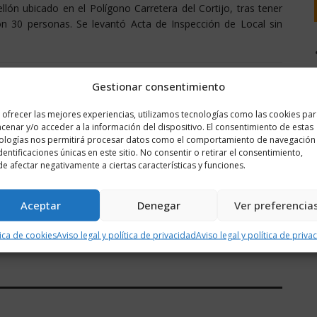
lón ubicado en el Polígono Carretera del Cortijo, tras tener
con 30 personas. Se levantó Acta de Inspección de Local sin
Gestionar consentimiento
 ofrecer las mejores experiencias, utilizamos tecnologías como las cookies pa
cenar y/o acceder a la información del dispositivo. El consentimiento de estas
ologías nos permitirá procesar datos como el comportamiento de navegación
identificaciones únicas en este sitio. No consentir o retirar el consentimiento,
e afectar negativamente a ciertas características y funciones.
Aceptar
Denegar
Ver preferencia
Noticia siguiente
VÍDEO | `Pisado de la uva´ 2024 ...
tica de cookies
Aviso legal y política de privacidad
Aviso legal y política de priva