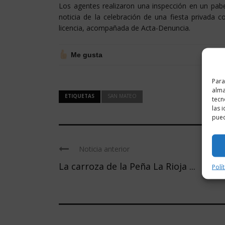
Los agentes realizaron una inspección en un pabel
noticia de la celebración de una fiesta privada 
licencia, acompañada de Acta-Denuncia.
Me gusta
Para
alma
ETIQUETAS
SAN MATEO
tecn
las 
pued
Noticia anterior
La carroza de la Peña La Rioja ...
Polí