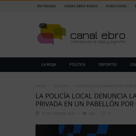
ENTRADAS
CANAL EBRO RADIO
PUBLICIDAD
LA RIOJA
POLÍTICA
DEPORTES
CU
Home
›
Logroño
›
La Policía Local denuncia la celebr
LA POLICÍA LOCAL DENUNCIA L
PRIVADA EN UN PABELLÓN POR 
22 SEPTIEMBRE, 2024
386
0