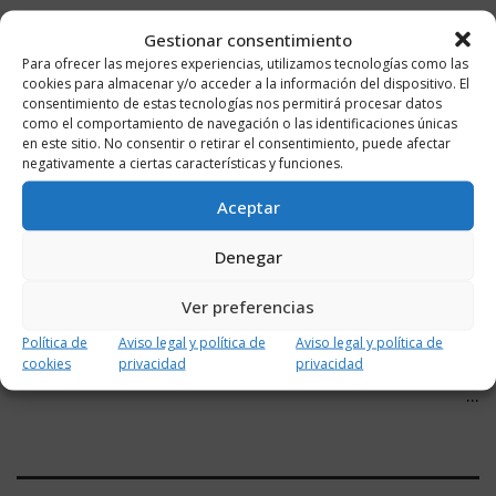
Gestionar consentimiento
ETIQUETAS
AYUDAS
COCHES
Para ofrecer las mejores experiencias, utilizamos tecnologías como las
cookies para almacenar y/o acceder a la información del dispositivo. El
consentimiento de estas tecnologías nos permitirá procesar datos
como el comportamiento de navegación o las identificaciones únicas
en este sitio. No consentir o retirar el consentimiento, puede afectar
Noticia anterior
negativamente a ciertas características y funciones.
El Ayuntamiento reduce el IBI, congela
Aceptar
impuestos ...
Denegar
Ver preferencias
Noticia siguiente
Política de
Aviso legal y política de
Aviso legal y política de
ARAG-ASAJA traslada a Capellán la necesidad de
cookies
privacidad
privacidad
...