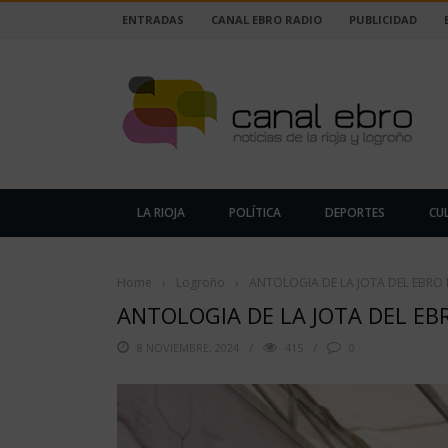
ENTRADAS
CANAL EBRO RADIO
PUBLICIDAD
LA RIOJA
POLÍTICA
DEPORTES
CU
Home
›
Logroño
›
ANTOLOGIA DE LA JOTA DEL EBRO
ANTOLOGIA DE LA JOTA DEL E
8 NOVIEMBRE, 2024
415
0