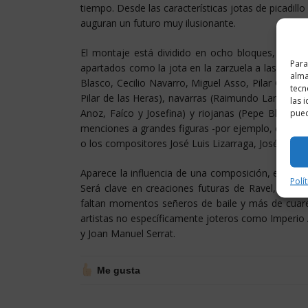
tiempo. Desde las características jotas de picadillo
auguran un futuro muy ilusionante.
El montaje está dividido en ocho bloques, siendo
Para
apartados como la jota en la zarzuela a las grand
alma
Blasco, Cecilio Navarro, Miguel Asso, Pilar Gascón
tecn
Pilar de las Heras), navarras (Raimundo Lanas, L
las 
Anoz, Faíco y Josefina) y riojanas (Pepe Blanco, 
pued
menciones a grandes figuras -por ejemplo, en Navar
o los compositores José Luis Lizarraga, José Mené
Aparece la influencia de una composición, en el s
Polí
Será clave en creaciones futuras de Ravel, Bizet, 
faltan momentos señeros de baile y más de cuaren
artistas no específicamente joteros como Imperio A
y Joan Manuel Serrat.
Me gusta