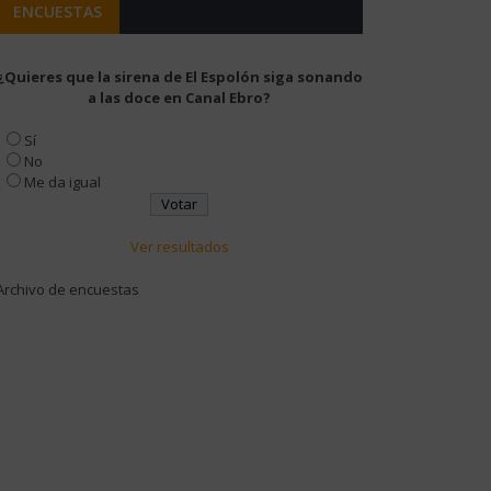
ENCUESTAS
¿Quieres que la sirena de El Espolón siga sonando
a las doce en Canal Ebro?
Sí
No
Me da igual
Ver resultados
Archivo de encuestas