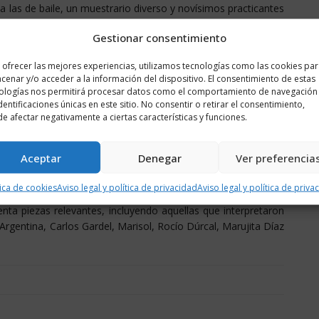
 a las de baile, un muestrario diverso y novísimos practicantes
Gestionar consentimiento
 una voz en off la introductora. Así, podemos hablar desde
 ofrecer las mejores experiencias, utilizamos tecnologías como las cookies pa
es voces aragonesas (El Royo del Rabal, Juanito Pardo, María
cenar y/o acceder a la información del dispositivo. El consentimiento de estas
, Pascuala Perié, José Oto, José Iranzo, Jesús Gracia o María
ologías nos permitirá procesar datos como el comportamiento de navegación
os Pajes de la Jota Navarra, Hermanas Flamarique, Hermanos
identificaciones únicas en este sitio. No consentir o retirar el consentimiento,
Purita Ugalde “La Riojanita” o Antonio García). No faltan las
e afectar negativamente a ciertas características y funciones.
ra- como el tenor Julián Gayarre, el violinista Pablo Sarasate
ndez de Esteban, Pedro Mari Flamarique y Manuel Turrillas.
Aceptar
Denegar
Ver preferencia
iglo XIX, como la “Nueva jota aragonesa” de Francisco Lahoz.
tica de cookies
Aviso legal y política de privacidad
Aviso legal y política de priva
Lizst, Glinka, Granados, Albéniz, Tárrega, Turina o Falla. No
ta piezas relevantes, incluyendo aquellas que interpretaron
rgentina, Carlos Gardel, Marisol, Rocío Dúrcal, Marujita Díaz