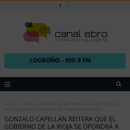
Home
›
Política
›
Gonzalo Capellán reitera que el Gobierno de La
Rioja se opondrá a una financiación singular para Cataluña
GONZALO CAPELLÁN REITERA QUE EL
GOBIERNO DE LA RIOJA SE OPONDRÁ A