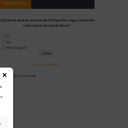
ENCUESTAS
¿Quieres que la sirena de El Espolón siga sonando
a las doce en Canal Ebro?
Sí
No
Me da igual
Ver resultados
Archivo de encuestas
ra
 o
s