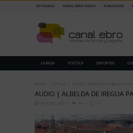
ENTRADAS
CANAL EBRO RADIO
PUBLICIDAD
LA RIOJA
POLÍTICA
DEPORTES
CU
Home
›
La Rioja
›
AUDIO | Albelda de Iregua particip
AUDIO | ALBELDA DE IREGUA PA
24 ENERO, 2025
407
0