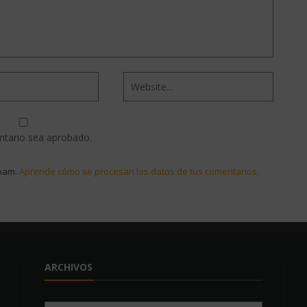
ntario sea aprobado.
spam.
Aprende cómo se procesan los datos de tus comentarios.
ARCHIVOS