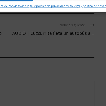
tica de cookies
Aviso legal y política de privacidad
Aviso legal y política de priva
Noticia siguiente
o
AUDIO | Cuzcurrita fleta un autobús a ...