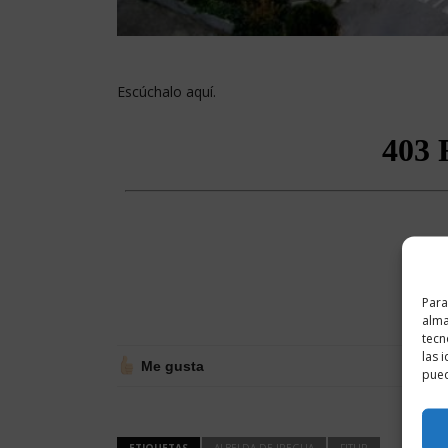
Escúchalo aquí.
Para
alma
tecn
las 
Me gusta
pued
ETIQUETAS
ALBELDA DE IREGUA
FITUR