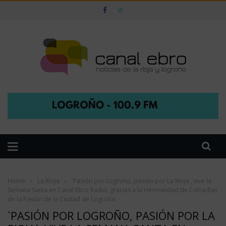
Home
›
La Rioja
›
`Pasión por Logroño, pasión por La Rioja´, vive la
Semana Santa en Canal Ebro Radio, gracias a la Hermandad de Cofradías
de la Pasión de la Ciudad de Logroño
`PASIÓN POR LOGROÑO, PASIÓN POR LA