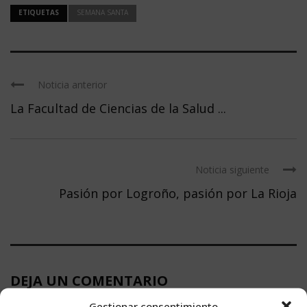
ETIQUETAS
SEMANA SANTA
Noticia anterior
La Facultad de Ciencias de la Salud ...
Noticia siguiente
Pasión por Logroño, pasión por La Rioja
DEJA UN COMENTARIO
Gestionar consentimiento