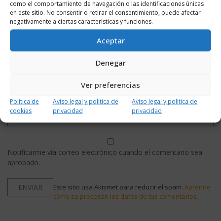
como el comportamiento de navegación o las identificaciones únicas
en este sitio. No consentir o retirar el consentimiento, puede afectar
negativamente a ciertas características y funciones.
Aceptar
Denegar
Ver preferencias
Política de
Aviso legal y política de
Aviso legal y política de
cookies
privacidad
privacidad
Notificarme vía correo electrónico cuando el comentario sea
aprobado.
Este sitio usa Akismet para reducir el spam.
Aprende
cómo se procesan los datos de tus comentarios.