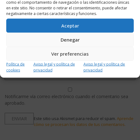
como el comportamiento de navegación o las identificaciones únicas
en este sitio. No consentir o retirar el consentimiento, puede afectar
negativamente a ciertas características y funciones.
Aceptar
Denegar
Ver preferencias
Política de
Aviso legal y política de
Aviso legal y política de
cookies
privacidad
privacidad
Notificarme vía correo electrónico cuando el comentario sea
aprobado.
Este sitio usa Akismet para reducir el spam.
Aprende
cómo se procesan los datos de tus comentarios.