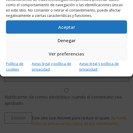
como el comportamiento de navegación o las identificaciones únicas
en este sitio. No consentir o retirar el consentimiento, puede afectar
negativamente a ciertas características y funciones.
Aceptar
Denegar
Ver preferencias
Política de
Aviso legal y política de
Aviso legal y política de
cookies
privacidad
privacidad
Notificarme vía correo electrónico cuando el comentario sea
aprobado.
Este sitio usa Akismet para reducir el spam.
Aprende
cómo se procesan los datos de tus comentarios.