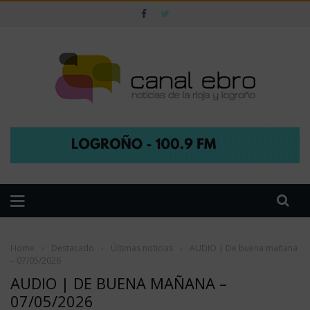
Home
›
Destacado
›
Últimas noticias
›
AUDIO | De buena mañana
– 07/05/2026
AUDIO | DE BUENA MAÑANA –
07/05/2026