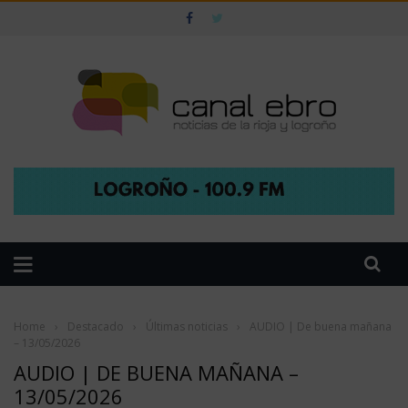
Home
›
Destacado
›
Últimas noticias
›
AUDIO | De buena mañana
– 13/05/2026
AUDIO | DE BUENA MAÑANA –
13/05/2026