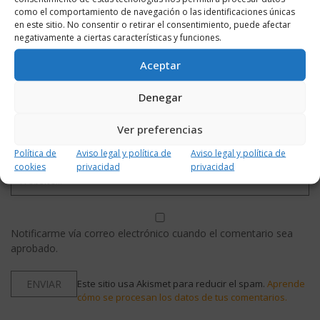
como el comportamiento de navegación o las identificaciones únicas
en este sitio. No consentir o retirar el consentimiento, puede afectar
negativamente a ciertas características y funciones.
Aceptar
Denegar
Ver preferencias
Política de
Aviso legal y política de
Aviso legal y política de
cookies
privacidad
privacidad
Notificarme vía correo electrónico cuando el comentario sea
aprobado.
Este sitio usa Akismet para reducir el spam.
Aprende
cómo se procesan los datos de tus comentarios.