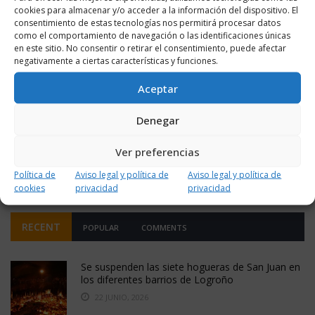
cookies para almacenar y/o acceder a la información del dispositivo. El
consentimiento de estas tecnologías nos permitirá procesar datos
20 JULIO, 2017
2272
0
como el comportamiento de navegación o las identificaciones únicas
en este sitio. No consentir o retirar el consentimiento, puede afectar
Las campañas de sensibilización dirigidas a
negativamente a ciertas características y funciones.
dueños de animales de compañía llegan a más
de 8.000 personas
Aceptar
El Ayuntamiento de Logroño realiza regularmente tres campañas:
Denegar
para la adopción de mascotas, para el microchipado y para recogida
de heces de la vía pública.
Ver preferencias
LEER MÁS
Política de
Aviso legal y política de
Aviso legal y política de
cookies
privacidad
privacidad
RECENT
POPULAR
COMMENTS
Se suspenden las siete hogueras de San Juan en
los diferentes barrios de Logroño
22 JUNIO, 2026