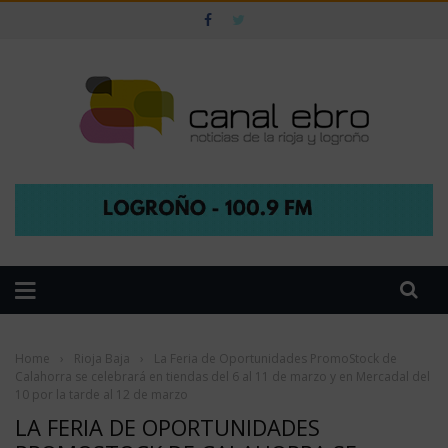
Home
›
Rioja Baja
›
La Feria de Oportunidades PromoStock de
Calahorra se celebrará en tiendas del 6 al 11 de marzo y en Mercadal del
10 por la tarde al 12 de marzo
LA FERIA DE OPORTUNIDADES