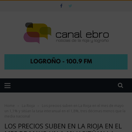
Home
›
La Rioja
›
Los precios suben en La Rioja en el mes de mayo
un 1,1% y sitúan la tasa interanual en el 1,8%, tres décimas menos que la
media nacional
LOS PRECIOS SUBEN EN LA RIOJA EN EL