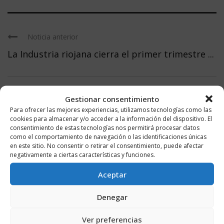
Noticia anterior
La Industria riojana cierra el primer trimestre ...
Gestionar consentimiento
Noticia siguiente
Para ofrecer las mejores experiencias, utilizamos tecnologías como las
Ceniceros asegura en el Congreso Masters of ...
cookies para almacenar y/o acceder a la información del dispositivo. El
consentimiento de estas tecnologías nos permitirá procesar datos
como el comportamiento de navegación o las identificaciones únicas
en este sitio. No consentir o retirar el consentimiento, puede afectar
negativamente a ciertas características y funciones.
Aceptar
DEJA UN COMENTARIO
Denegar
Ver preferencias