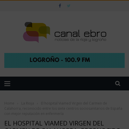
Home
›
La Rioja
›
El hospital Viamed Virgen del Carmen de
Calahorra, reconocido entre los siete centros sociosanitarios de España
con mejor reputación en enfermería
EL HOSPITAL VIAMED VIRGEN DEL